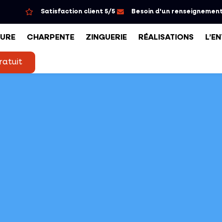
Satisfaction client 5/5
Besoin d'un renseignement
URE
CHARPENTE
ZINGUERIE
RÉALISATIONS
L’E
ratuit