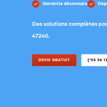
Garantie décennale
Depu
Des solutions complètes pou
47240.
DEVIS GRATUIT
06 36 1