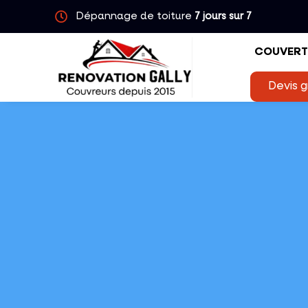
Dépannage de toiture
7 jours sur 7
COUVERT
Devis g