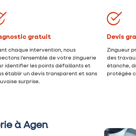
agnostic gratuit
Devis gr
nt chaque intervention, nous
Zingueur pr
pectons l’ensemble de votre zinguerie
des travau
r identifier les points défaillants et
étanche, d
s établir un devis transparent et sans
protégée co
vaise surprise.
rie à Agen