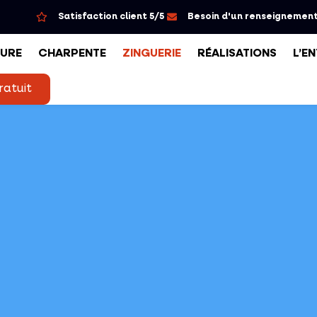
Satisfaction client 5/5
Besoin d'un renseignement
URE
CHARPENTE
ZINGUERIE
RÉALISATIONS
L’E
ratuit