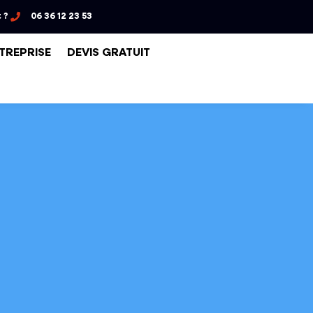
 ?
06 36 12 23 53
NTREPRISE
DEVIS GRATUIT