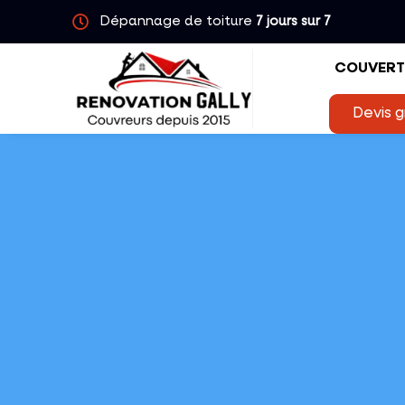
Dépannage de toiture
7 jours sur 7
COUVERT
Devis g