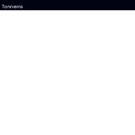
Tonneins
Boé
Bon-Encontre
Sainte-Livrade-sur-Lot
Fumel
Casteljaloux