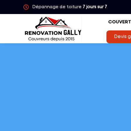
Dépannage de toiture
7 jours sur 7
COUVERT
Devis g