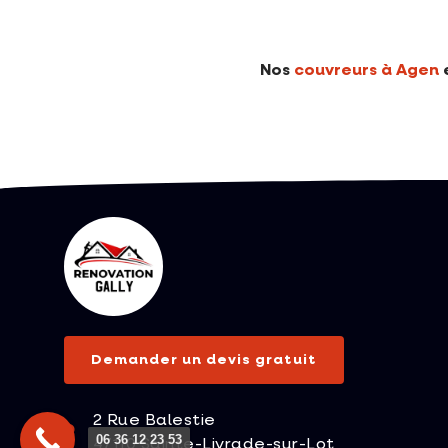
Nos
couvreurs à Agen
e
Demander un devis gratuit
2 Rue Balestie
06 36 12 23 53
47110 Sainte-Livrade-sur-Lot