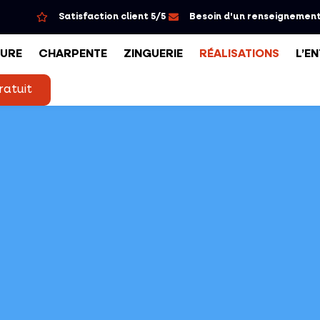
Satisfaction client 5/5
Besoin d'un renseignement
URE
CHARPENTE
ZINGUERIE
RÉALISATIONS
L’E
ratuit