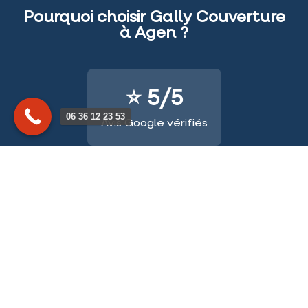
Pourquoi choisir Gally Couverture
à Agen ?
⭐ 5/5
06 36 12 23 53
Avis Google vérifiés
🏆 +10 ans
d’expérience à Agen
📋 Certifié
🛡️ Garanti
Qualibat & RGE
Décennale incluse