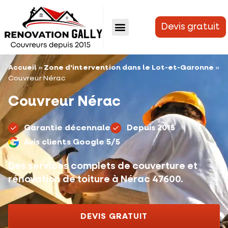
Devis gratuit
DEVIS GRATUIT
Accueil
»
Zone d'intervention dans le Lot-et-Garonne
»
Couvreur Nérac
Couvreur Nérac
Garantie décennale
Depuis 2015
Avis clients Google 5/5
Des services complets de couverture et
rénovation de toiture à Nérac 47600.
DEVIS GRATUIT